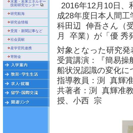
水素・未来エネルギー
2016年12月10
技術研究センター
成28年度日本人間
研究航海
研究会情報
科田辺 伸吾さん（受
受賞・新聞記事など
月 卒業）が「優 
社会貢献
対象となった研究発
産学官民連携
寄附金
受賞講演：『簡易操
船状況認識の変化に
指導教員：渕 真輝
共著者：渕 真輝准
授、小西 宗