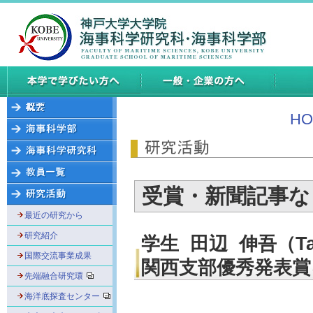
HO
受賞・新聞記事な
最近の研究から
研究紹介
学生 田辺 伸吾（Ta
国際交流事業成果
関西支部優秀発表賞
先端融合研究環
海洋底探査センター