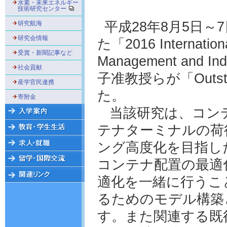
水素・未来エネルギー
技術研究センター
平成28年8月5日
研究航海
研究会情報
た「2016 Internationa
受賞・新聞記事など
Management and I
社会貢献
子准教授らが「Outsta
産学官民連携
た。
寄附金
当該研究は、コンテ
テナターミナルの荷
ング高度化を目指し
コンテナ配置の最適
適化を一緒に行うこ
るためのモデル構築
す。また関連する既