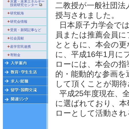
水素・未来エネルギー
二教授が一般社団法
技術研究センター
授与されました。
研究航海
研究会情報
日本原子力学会で
受賞・新聞記事など
員または推薦会員に
社会貢献
とともに、本会の更
産学官民連携
に、平成16年1月
寄附金
ローには、本会の指
的・能動的な参画を
して頂くことが期待
平成25年度現在、
に選ばれており、本
ローとして活動され