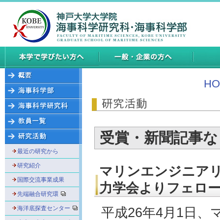
HO
受賞・新聞記事な
最近の研究から
研究紹介
マリンエンジニアリ
国際交流事業成果
力学会よりフェロ
先端融合研究環
海洋底探査センター
平成26年4月1日