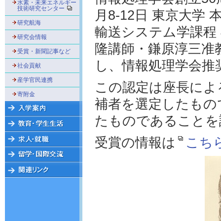
水素・未来エネルギー
技術研究センター
月8-12日 東京大
研究航海
輸送システム学課程 
研究会情報
隆講師・鎌原淳三准
受賞・新聞記事など
し、情報処理学会推
社会貢献
産学官民連携
この認定は座長によ
寄附金
補者を選定したもの
たものであることを
受賞の情報は
こち