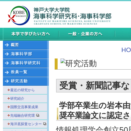
HO
受賞・新聞記事な
最近の研究から
研究紹介
学部卒業生の岩本由
国際交流事業成果
奨卒業論文に認定
先端融合研究環
海洋底探査センター
情報処理学会創立50周