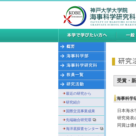
受賞・
最近の研究から
海事科学
研究紹介
日本海水学
国際交流事業成果
研究発表の
先端融合研究環
同賞は優れ
海洋底探査センター