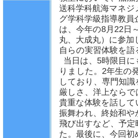
送科学科航海マネジ
グ学科学級指導教員
は、今年の8月22日
丸、大成丸）に参加
自らの実習体験を語
当日は、5時限目に
りました。2年生の
しており、専門知識
厳しさ、洋上ならで
貴重な体験を話して
振舞われ、終始和や
飛び出すなど、予定
た。最後に、今回初