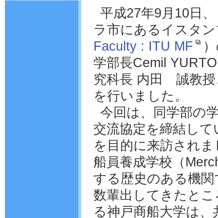
平成27年9月10
ラ市にあるイスタン
Faculty : ITU MF
）
学部長Cemil YU
究科長 内田 誠教
を行いました。
今回は、同学部の学
交流協定を締結して
を目的に来訪されま
船員養成学校（Merchan
する歴史のある機関
数輩出してきたとこ
る神戸商船大学は、