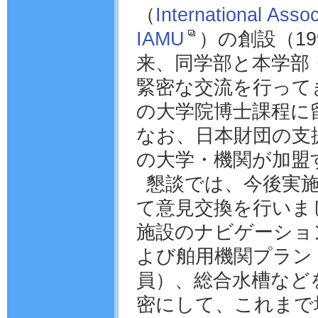
（
International Assoc
IAMU
）の創設（1
来、同学部と本学部
緊密な交流を行ってき
の大学院博士課程に
なお、日本財団の支援
の大学・機関が加盟
懇談では、今後実
て意見交換を行いま
施設のナビゲーショ
よび舶用機関プラン
員）、総合水槽など
密にして、これまで