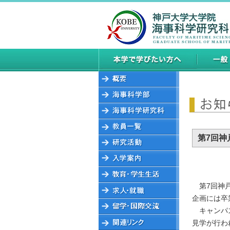
第7回
第7回神
企画には卒
キャンパ
見学が行わ