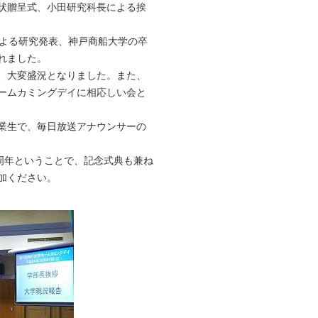
状贈呈式、小田研究科長による挨
による研究発表、神戸商船大学の卒
れました。
、大変盛況となりました。また、
ームカミングデイに相応しい会と
業生で、毎日放送アナウンサーの
0周年ということで、記念式典も兼ね
加ください。