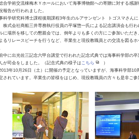
総合学術交流棟梅木Ｙホールにおいて海事博物館への寄贈に対する感謝
況報告が行われました。
事科学研究科博士課程後期課程3年生のルアサンゼント トゴスマさん
、株式会社商船三井専務執行役員の平塚惣一氏による記念講演会も行わ
ルに場所を移しての懇親会では、例年よりも多くの方にご参加いただき
よるリレースピーチを行うなど、卒業生と現役教職員との交流を図るホ
。
前中に出光佐三記念六甲台講堂で行われた記念式典では海事科学部の卒
んが司会をしました。（記念式典の様子は
こちら
）
2013年10月26日（土）に開催の予定となっていますが、海事科学部1
定されています。卒業生の皆様をはじめ、現役教職員の方々も是非ご参