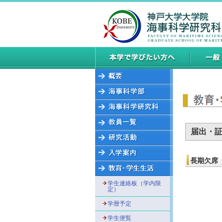
届出・
長期欠席
学生連絡板（学内限
定）
学暦予定
学生便覧