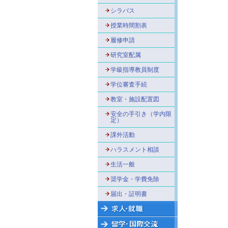
シラバス
授業時間割表
履修申請
研究室配属
学級指導教員制度
学位審査手続
教室・施設配置図
安全の手引き（学内限
定）
課外活動
ハラスメント相談
生活一般
奨学金・学費免除
届出・証明書