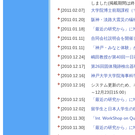
しました(掲載期間は終
[2011.02.07]
大学院博士前期課程（マ
[2011.01.20]
阪神・淡路大震災の犠牲
[2011.01.18]
「最近の研究から」にN
[2011.01.11]
合同会社説明会を開催し
[2011.01.11]
「神戸・みなと体験」が
[2010.12.24]
嶋田教授が第40回一日
[2010.12.17]
第26回固体飛跡検出器研
[2010.12.16]
神戸大学大学院海事科
[2010.12.16]
システム更新のため、ネット
～12月23日15:00）
[2010.12.15]
「最近の研究から」にN
[2010.12.02]
留学生と日本人学生のE-Ca
[2010.11.30]
「Int. WorkShop on
[2010.11.30]
「最近の研究から」にN