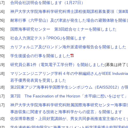
17]
合同会社説明会を開催します（1月27日）
16]
神戸大学大学院海事科学研究科博士課程後期課程募集要項〔第Ⅲ
26]
耐寒行事（六甲登山）及び津波が発生した場合の避難体験を開催
26]
国際海事研究センター 第3回総合セミナーを開催しました
25]
社会人力測定テスト｢PROG｣を開催します
25]
カリフォルニア及びロンドン海外派遣研修報告会を開催しました
20]
学生後援会の行事を開催しました
19]
研究員公募1件（電気電子工学分野）を開始しました
(募集は終了
18]
マリンエンジニアリング学科４年の中林編絹さんがIEEE Industrial Electro
若手優秀発表賞を受賞しました
18]
第2回東アジア海事科学国際学生シンポジウム（EAISS2012）
17]
第7回 The Fascination of the Horizon「水平線に想いをは
17]
神戸大学大学院海事科学研究科附属国際海事研究センター海事環
事故収集に関連する技術と海事科学からの提言」を開催します
10]
佐俣博章教授・上田好寛講師が、男女共同参画推進室主催のセミ
07]
学生連絡板(部内限定)に海事マネジメント科学講座博士前期課程