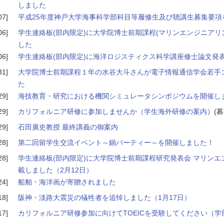
しました
07]
平成25年度神戸大学海事科学部科目等履修生及び聴講生募集要項
06]
学生連絡板(部内限定)に大学院博士前期課程(マリンエンジニアリ
した
06]
学生連絡板(部内限定)に海洋ロジスティクス科学講座修士論文発
31]
大学院博士前期課程１年の水谷大斗さんが電子情報通信学会若手
た
29]
海技教育・研究における機関シミュレータシンポジウムを開催します
29]
カリフォルニア研修に参加しませんか（学生海外研修の案内）
(
29]
石田廣史教授 最終講義の御案内
28]
第二回留学生交流イベント～鍋パーティー～を開催しました！
28]
学生連絡板(部内限定)に大学院博士前期課程研究発表会 マリンエ
載しました（2月12日）
24]
船舶・海洋画が寄贈されました
18]
阪神・淡路大震災の犠牲者を追悼しました（1月17日）
17]
カリフォルニア研修参加に向けてTOEICを受験してください（学