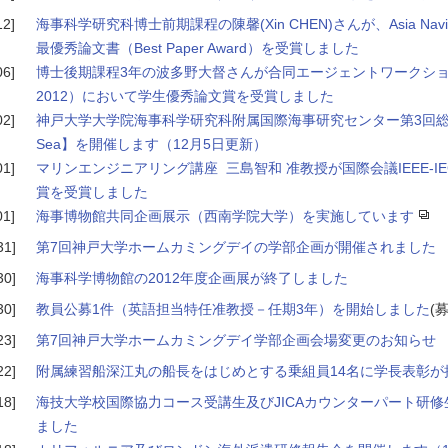
12]
海事科学研究科博士前期課程の陳馨(Xin CHEN)さんが、Asia Navigat
最優秀論文書（Best Paper Award）を受賞しました
06]
博士後期課程3年の波多野大督さんが合同エージェントワークショップ
2012）において学生優秀論文賞を受賞しました
02]
神戸大学大学院海事科学研究科附属国際海事研究センター第3回総合セミナー【
Sea】を開催します（12月5日更新）
01]
マリンエンジニアリング講座 三島智和 准教授が国際会議IEEE-IE
賞を受賞しました
01]
海事博物館共同企画展示（西南学院大学）を実施しています
31]
第7回神戸大学ホームカミングデイの学部企画が開催されました
30]
海事科学博物館の2012年度企画展が終了しました
30]
教員公募1件（英語担当特任准教授－任期3年）を開始しました
(
23]
第7回神戸大学ホームカミングデイ学部企画会場変更のお知らせ
22]
附属練習船深江丸の船長をはじめとする乗組員14名に学長表彰が
18]
海技大学校国際協力コース受講生及びJICAカウンターパート研
ました