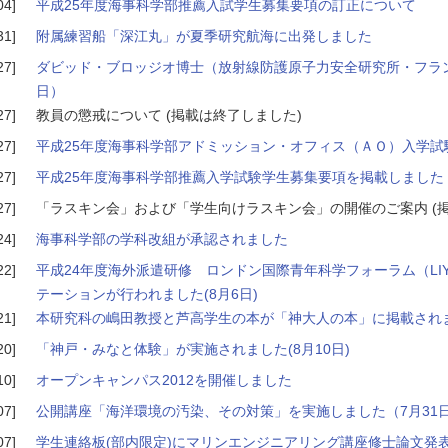
04]
平成25年度海事科学部推薦入試学生募集要項の訂正について
31]
附属練習船「深江丸」が夏季研究航海に出発しました
27]
ダビッド・ブロッジオ博士（放射線防護原子力安全研究所・フラ
日）
27]
教員の懲戒について
(掲載は終了しました)
27]
平成25年度海事科学部アドミッション・オフィス（ＡＯ）入学試
27]
平成25年度海事科学部推薦入学試験学生募集要項を掲載しました
27]
「ラスキン会」および「学生向けラスキン会」の開催のご案内
(
24]
海事科学部の学科改組が承認されました
22]
平成24年度海外派遣研修 ロンドン国際青年科学フォーラム（LI
テーションが行われました(8月6日)
21]
本研究科の嶋田教授と芦高学生の本が「神大人の本」に掲載され
20]
「神戸・みなと体験」が実施されました(8月10日)
10]
オープンキャンパス2012を開催しました
07]
公開講座「海洋環境の汚染、その対策」を実施しました（7月31日
07]
学生連絡板(部内限定)にマリンエンジニアリング講座修士論文発