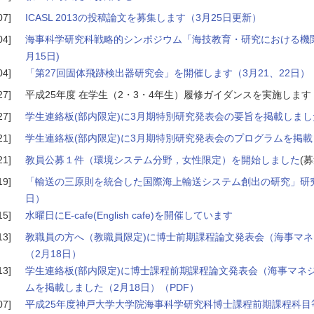
07]
ICASL 2013の投稿論文を募集します（3月25日更新）
04]
海事科学研究科戦略的シンポジウム「海技教育・研究における機関
月15日)
04]
「第27回固体飛跡検出器研究会」を開催します（3月21、22日）
27]
平成25年度 在学生（2・3・4年生）履修ガイダンスを実施します
27]
学生連絡板(部内限定)に3月期特別研究発表会の要旨を掲載しまし
21]
学生連絡板(部内限定)に3月期特別研究発表会のプログラムを掲
21]
教員公募１件（環境システム分野，女性限定）を開始しました
(
19]
「輸送の三原則を統合した国際海上輸送システム創出の研究」研究
日）
15]
水曜日にE-cafe(English cafe)を開催しています
13]
教職員の方へ（教職員限定)に博士前期課程論文発表会（海事マ
（2月18日）
13]
学生連絡板(部内限定)に博士課程前期課程論文発表会（海事マネ
ムを掲載しました（2月18日）（PDF）
07]
平成25年度神戸大学大学院海事科学研究科博士課程前期課程科