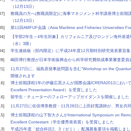
（12月13日）
07]
教職員の方へ(教職員限定)に海事マネジメント科学講座博士前期
（12月13日）
05]
第11回AMFUF会議（Asia Maritime and Fisheries Universit
04]
【学部2年生～4年生対象】カリフォルニア及びロンドン海外派遣研
（水）3限）
04]
学生連絡板（部内限定）に平成24年度12月期特別研究発表要旨
28]
嶋田博行教授が日本学術振興会から科学研究費助成事業審査委員
21]
11月27日に、福島原発事故問題を含む"Workshop on the Quantum Beam 
開催されます
16]
博士前期課程1年の伊藤広晃さんが国際会議ICRERA2012において
Excellent Presentation Award）を受賞しました
16]
留学生・チューターのフォローアップガイダンスを開催しました
15]
11月27日に佐俣博章教授・11月28日に上田好寛講師が、男女
15]
博士前期課程の山下智大さんがInternational Symposium on Remote
Excellent Contestant（学生優秀発表賞）を受賞しました
13]
平成25年度「総合科目2、3（ゼミ）」配属募集要項を掲載しまし