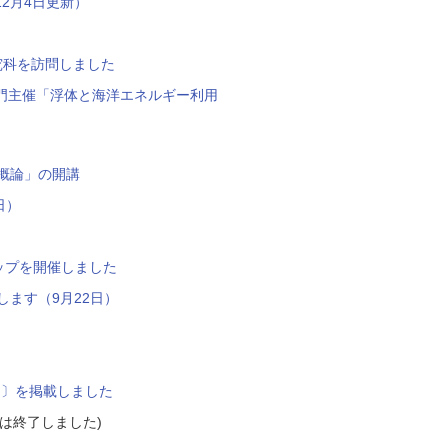
2月4日更新）
究科を訪問しました
門主催「浮体と海洋エネルギー利用
概論」の開講
日）
ップを開催しました
ます（9月22日）
期〕を掲載しました
集は終了しました)