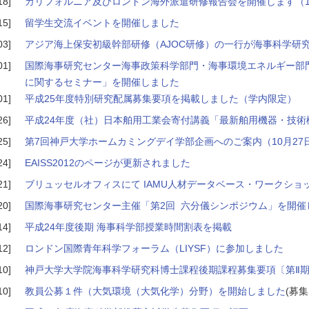
18]
カリフォルニア及びロンドン海外派遣研修報告会を開催します（1
15]
留学生交流イベントを開催しました
03]
アジア海上保安初級幹部研修（AJOC研修）の一行が海事科学研
01]
国際海事研究センター海事政策科学部門・海事環境エネルギー部
に関するセミナー」を開催しました
01]
平成25年度特別研究配属募集要項を掲載しました（学内限定）
26]
平成24年度（社）日本舶用工業会寄付講義「最新舶用機器・技術
25]
第7回神戸大学ホームカミングデイ学部企画へのご案内（10月27
24]
EAISS2012のページが更新されました
21]
ブリュッセルオフィスにて IAMU人材データベース・ワークショ
20]
国際海事研究センター主催「第2回 六分儀シンポジウム」を開催し
14]
平成24年度後期 海事科学部授業時間割表を掲載
12]
ロンドン国際青年科学フォーラム（LIYSF）に参加しました
10]
神戸大学大学院海事科学研究科博士課程後期課程募集要項〔第Ⅱ
10]
教員公募１件（大気環境（大気化学）分野）を開始しました
(募