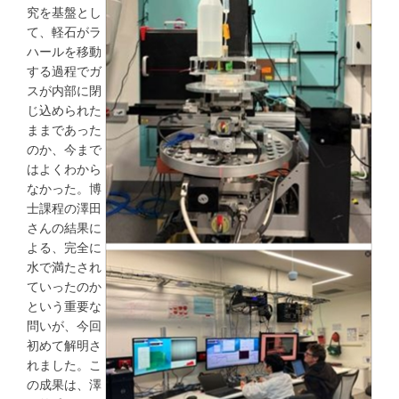
究を基盤とし
て、軽石がラ
ハールを移動
する過程でガ
スが内部に閉
じ込められた
ままであった
のか、今まで
はよくわから
なかった。博
士課程の澤田
さんの結果に
よる、完全に
水で満たされ
ていったのか
という重要な
問いが、今回
初めて解明さ
れました。こ
の成果は、澤