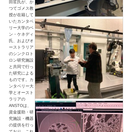
田笙氏が、か
つてゴメス教
授が在籍して
いたカンタベ
リー大学のベ
ン・ケネディ
氏、およびオ
ーストラリア
のシンクロト
ロン研究施設
と共同で行っ
た研究による
ものです。カ
ンタベリー大
学とオースト
ラリアの
ANSTOは、
資金援助・研
究施設・機器
の提供を行っ
ており、これ