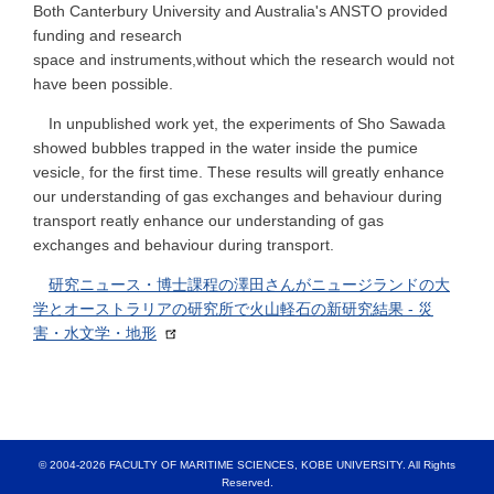
Both Canterbury University and Australia's ANSTO provided
funding and research
space and instruments,without which the research would not
have been possible.
In unpublished work yet, the experiments of Sho Sawada
showed bubbles trapped in the water inside the pumice
vesicle, for the first time. These results will greatly enhance
our understanding of gas exchanges and behaviour during
transport reatly enhance our understanding of gas
exchanges and behaviour during transport.
研究ニュース・博士課程の澤田さんがニュージランドの大
学とオーストラリアの研究所で火山軽石の新研究結果 - 災
害・水文学・地形
© 2004-2026 FACULTY OF MARITIME SCIENCES, KOBE UNIVERSITY. All Rights
Reserved.