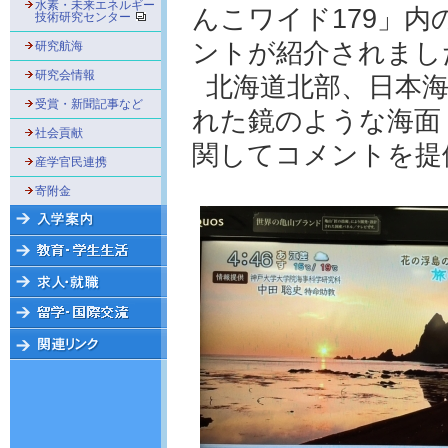
水素・未来エネルギー
んこワイド179」
技術研究センター
ントが紹介されまし
研究航海
研究会情報
北海道北部、日本
受賞・新聞記事など
れた鏡のような海面
社会貢献
関してコメントを提
産学官民連携
寄附金