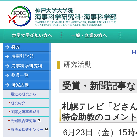
H
受賞・新聞記事な
最近の研究から
研究紹介
札幌テレビ「どさん
国際交流事業成果
特命助教のコメン
先端融合研究環
海洋底探査センター
6月23日（金）1