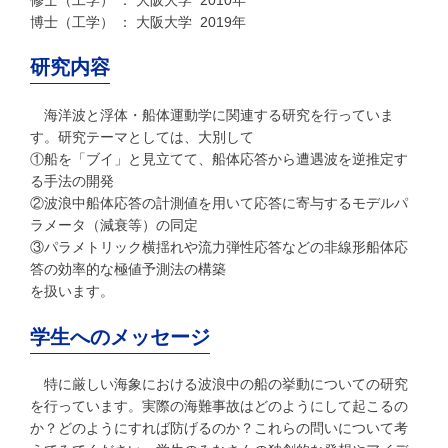
博士（工学） ： 大阪大学 2019年
研究内容
海洋波と浮体・船体運動学に関連する研究を行っていま
す。研究テーマとしては、大別して
①船を「ブイ」と見立てて、船体応答から遭遇波を逆推定す
る手法の開発
②波浪中船体応答の計測値を用いて応答に寄与するモデルパ
ラメータ（減衰等）の同定
③パラメトリック横揺れや流力弾性応答などの非線形船体応
答の効率的な極値予測法の構築
を扱います。
学生へのメッセージ
特に厳しい海象における波浪中の船の挙動についての研究
を行っています。実際の海難事故はどのようにして起こるの
か？どのようにすれば防げるのか？これらの問いについて考