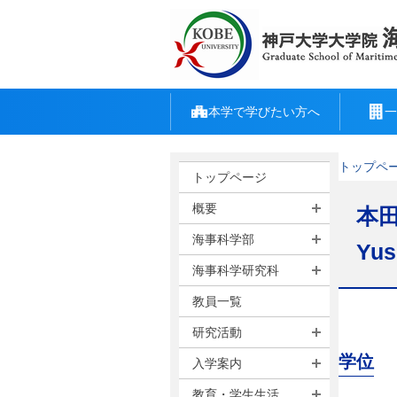
本学で学びたい方へ
一
トップペ
トップページ
概要
本田
海事科学部
Yus
海事科学研究科
教員一覧
研究活動
学位
入学案内
教育・学生生活