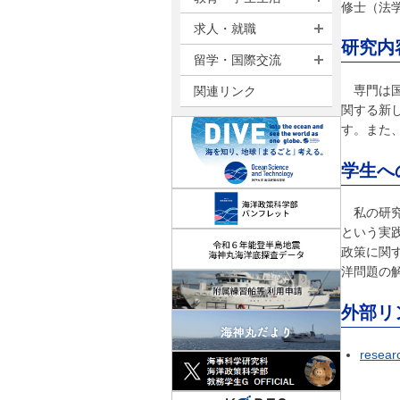
修士（法学
求人・就職
研究内
留学・国際交流
専門は
関連リンク
関する新
す。また
学生へ
私の研
という実
政策に関
洋問題の
外部リ
resea