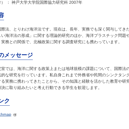
） ： 神戸大学大学院国際協力研究科 2007年
容
国際法、とりわけ海洋法です。現在は、長年、実務でも深く関与してき
しい海洋法の形成」に関する理論的研究のほか、海洋プラスチック問題
、実務との関係で、北極政策に関する調査研究にも携わっています。
のメッセージ
究室では、海洋に関する政策上または地球規模の課題について、国際法
践的な研究を行っています。私自身これまで外務省や民間のシンクタン
する実務に携わってきたことから、その知識と経験を活かした教育や研
解決に取り組みたいと考え行動できる学生を歓迎します。
ンク
rchmap