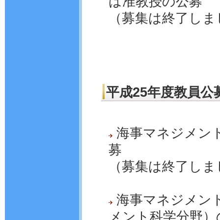
は准教授の公募
（募集は終了しま
平成25年度教員公
海事マネジメン
募
（募集は終了しま
海事マネジメン
メント科学分野）