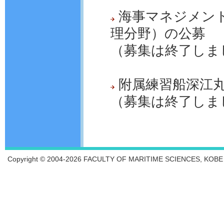
海事マネジメン
理分野）の公募
（募集は終了しま
附属練習船深江丸
（募集は終了しま
Copyright © 2004-2026 FACULTY OF MARITIME SCIENCES, KOBE UN