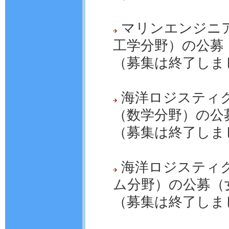
マリンエンジニ
工学分野）の公募
（募集は終了しま
海洋ロジスティ
（数学分野）の公
（募集は終了しま
海洋ロジスティ
ム分野）の公募（
（募集は終了しま