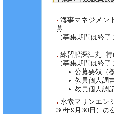
海事マネジメント
募
（募集期間は終了
練習船深江丸 特
（募集期間は終了
公募要領（機
教員個人調書
教員個人調
水素マリンエン
30年9月30日）の