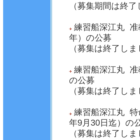
（募集期間は終了
練習船深江丸 准
年）の公募
（募集は終了しま
練習船深江丸 准
の公募
（募集は終了しま
練習船深江丸 特
年9月30日迄）の
（募集は終了しま