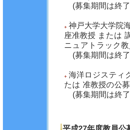
(募集期間は終了
神戸大学大学院
座准教授 または
ニュアトラック教
(募集期間は終了
海洋ロジスティク
たは 准教授の公募
(募集期間は終了
平成27年度教員公