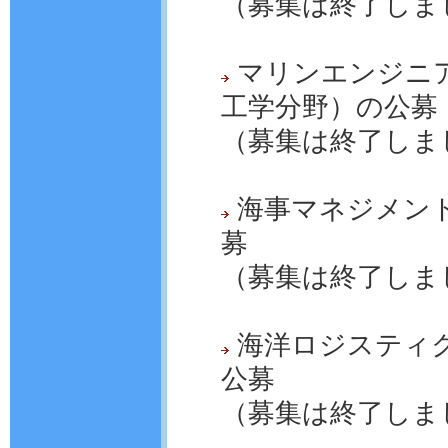
（募集は終了しま
マリンエンジニ
工学分野）の公募
（募集は終了しま
海事マネジメン
募
（募集は終了しま
海洋ロジスティ
公募
（募集は終了しま