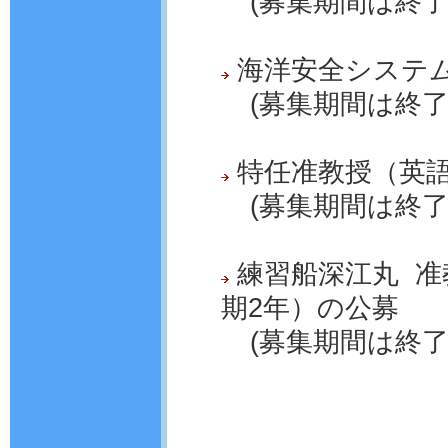
(募集期間は終了
海洋安全システム
(募集期間は終了
特任准教授（英語
(募集期間は終了
練習船深江丸 准
期2年）の公募
(募集期間は終了