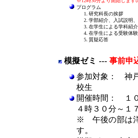
※12時30分より開始します
プログラム
研究科長の挨拶
学部紹介、入
在学生によ
在学生によ
質疑応答
模擬ゼミ ---
事前申
参加対象： 神
校生
開催時間： １
４時３０分～１
※ 午後の部は
す。