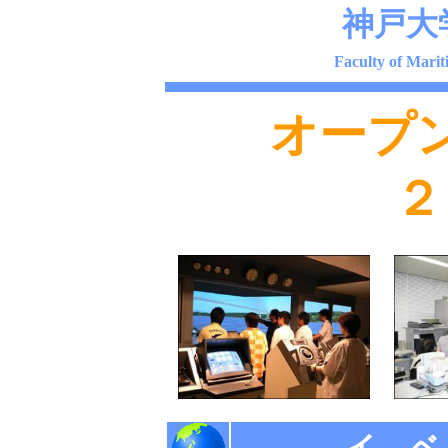
神戸大
Faculty of Marit
オープ
２